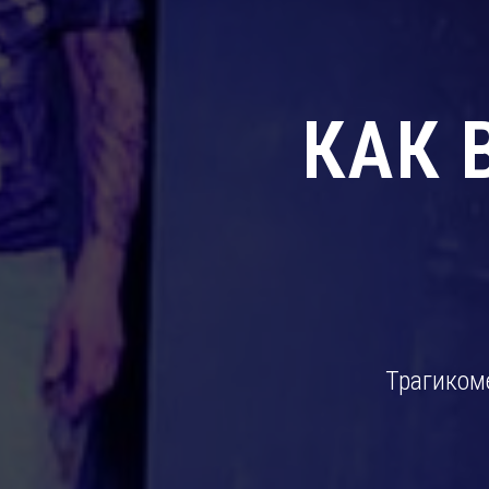
КАК 
Трагиком