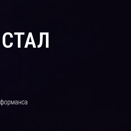
 СТАЛ
рформанса