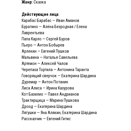
Жанр:
Сказка
Действующие лица
:
Карабас Барабас — Иван Аманов
Буратино — Алёна Безродная / Елена
Лаврентьева
Папа Карло — Сергей Буров
Пьеро — Антон Бобырев
Арлекин — Евгений Пушков
Мальвина — Наталья Савельева
Артемон — Алексей Чалов
Черепаха Тортила — Антонина Таранта
Говорящий сверчок — Екатерина Шардина
Дуремар — Антон Потанин
Лиса Алиса — Ирина Казурова
Кот Базилио — Павел Андрианов
Трактирщица — Марина Пушкова
Дрозд — Екатерина Шардина
Лягушки — Яна Алякин, Екатерина Шардина
Рассказчик — Евгений Гитис