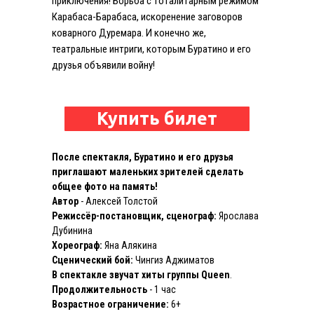
приключения! Борьба с тоталитарным режимом
Карабаса-Барабаса, искоренение заговоров
коварного Дуремара. И конечно же,
театральные интриги, которым Буратино и его
друзья объявили войну!
Купить билет
После спектакля, Буратино и его друзья
приглашают маленьких зрителей сделать
общее фото на память!
Автор
- Алексей Толстой
Режиссёр-постановщик, сценограф:
Ярослава
Дубинина
Хореограф:
Яна Алякина
Сценический бой:
Чингиз Аджиматов
В спектакле звучат хиты группы Queen
.
Продолжительность
- 1 час
Возрастное ограничение:
6+